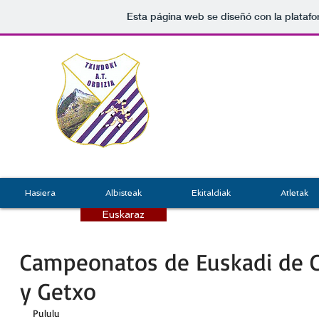
Esta página web se diseñó con la plataf
TX
GRU
ATLET
Hasiera
Albisteak
Ekitaldiak
Atletak
Euskaraz
Campeonatos de Euskadi de 
y Getxo
Pululu