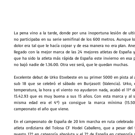
La pena vino a la tarde, donde por una inoportuna lesión de ulti
no participaba en su serie semifinal de los 600 metros. Aunque lo
dolor era tal que le hacía cojear y de esa manera no era plan. Ane
llegado con la mejor marca de las 24 mejores atletas de España y 
que ha sido la atleta más rápida de España este invierno en esa 
no bajó nadie de 1.36.00. Otra vez será, que le quedan muchas.
Excelente debut de Urko Etxebeste en su primer 5000 en pista al a
sub 18 que se celebró el sábado en Burjasott (Valencia). Urko, 
temperatura, la hora y el viento no ayudaron nada, acabó el 11º 
15.42.93 que es muy buena a sus 15 años. Con esta marca y al se
misma edad era el 4º) ya consigue la marca mínima (15.50.
campeonato el año que viene.
En el campeonato de España de 20 km marcha en ruta celebrado 
atleta ordiziarra del Tolosa CF Hodei Caballero, que a pesar del 
puesto 17º en categoría absoluta y el 7º de España en categoría