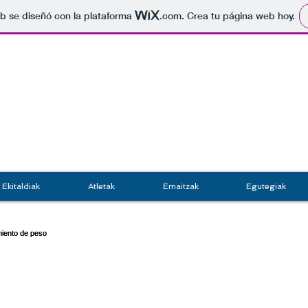
b se diseñó con la plataforma
.com
. Crea tu página web hoy.
TXINDOKI
TXINDOKI
GRUPO JASO
GRUPO JASO
ATLETISMO TALDEA
ATLETISMO TALDEA
Ekitaldiak
Atletak
Emaitzak
Egutegiak