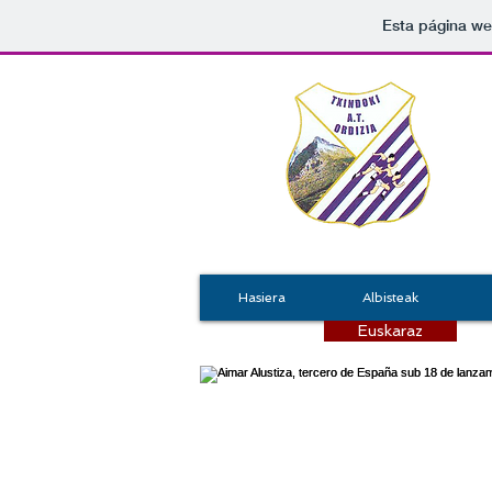
Esta página we
Hasiera
Albisteak
Euskaraz